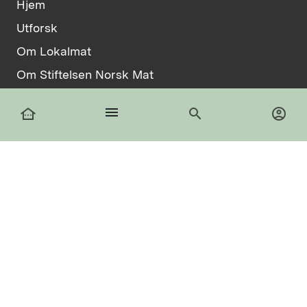
Hjem
Utforsk
Om Lokalmat
Om Stiftelsen Norsk Mat
Vilkår
menu
other_houses
search
account_circle
Informasjonskapsler
facebook
Logg inn
Registrer deg