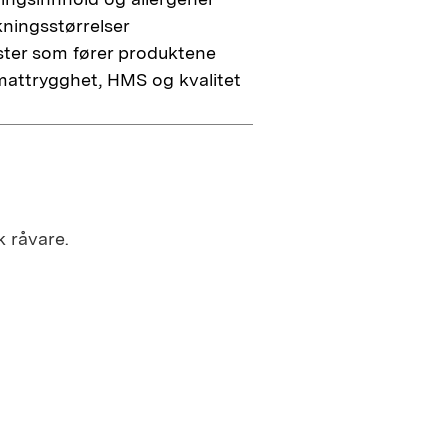
ingsstørrelser
ister som fører produktene
attrygghet, HMS og kvalitet
 råvare.