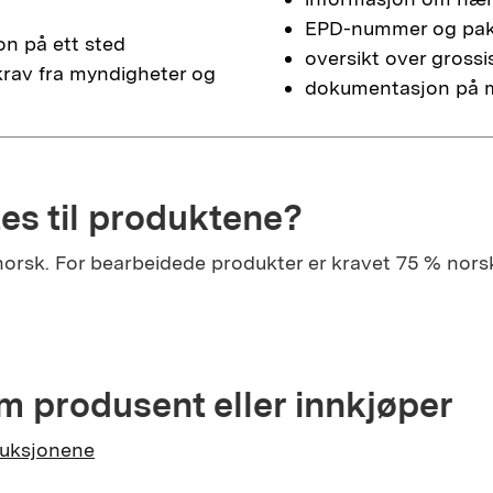
EPD-nummer og pakn
n på ett sted
oversikt over gross
krav fra myndigheter og
dokumentasjon på m
tes til produktene?
orsk. For bearbeidede produkter er kravet 75 % norsk
m produsent eller innkjøper
truksjonene