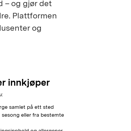
 – og gjør det
re. Plattformen
dusenter og
r innkjøper
u:
rge samlet på ett sted
i sesong eller fra bestemte
ngsinnhold og allergener