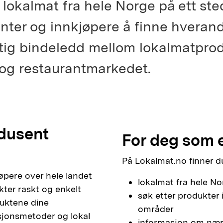
lokalmat fra hele Norge på ett sted
nter og innkjøpere å finne hverand
ktig bindeledd mellom lokalmatpro
- og restaurantmarkedet.
dusent
For deg som e
På Lokalmat.no finner d
kjøpere over hele landet
lokalmat fra hele No
kter raskt og enkelt
søk etter produkter 
duktene dine
områder
sjonsmetoder og lokal
informasjon om næri