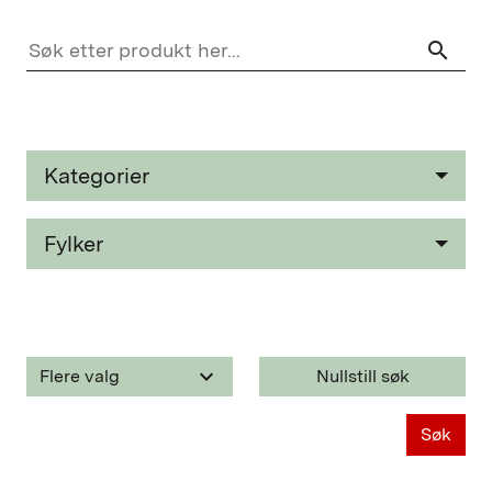
search
Kategorier
Fylker
keyboard_arrow_down
Flere valg
Nullstill søk
Søk