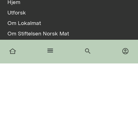
Hjem
Utforsk
Om Lokalmat
Om Stiftelsen Norsk Mat
Vilkår
menu
other_houses
search
account_circle
Informasjonskapsler
facebook
Logg inn
Registrer deg