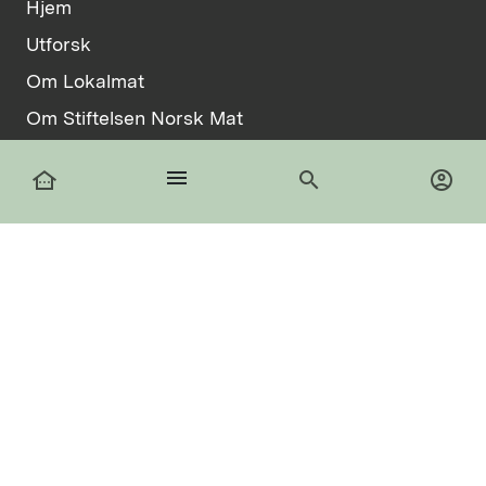
Hjem
Utforsk
Om Lokalmat
Om Stiftelsen Norsk Mat
Vilkår
menu
other_houses
search
account_circle
Informasjonskapsler
facebook
Logg inn
Registrer deg