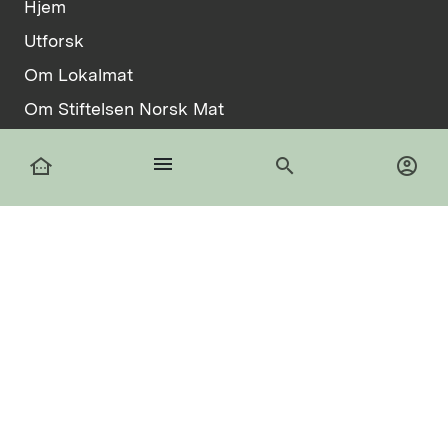
Hjem
Utforsk
Om Lokalmat
Om Stiftelsen Norsk Mat
Vilkår
menu
other_houses
search
account_circle
Informasjonskapsler
facebook
Logg inn
Registrer deg