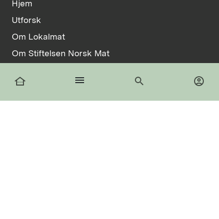
Hjem
Utforsk
Om Lokalmat
Om Stiftelsen Norsk Mat
Vilkår
menu
other_houses
search
account_circle
Informasjonskapsler
facebook
Logg inn
Registrer deg