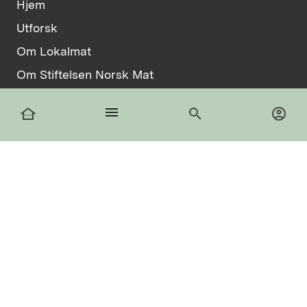
Hjem
Utforsk
Om Lokalmat
Om Stiftelsen Norsk Mat
Vilkår
menu
other_houses
search
account_circle
Informasjonskapsler
facebook
Logg inn
Registrer deg