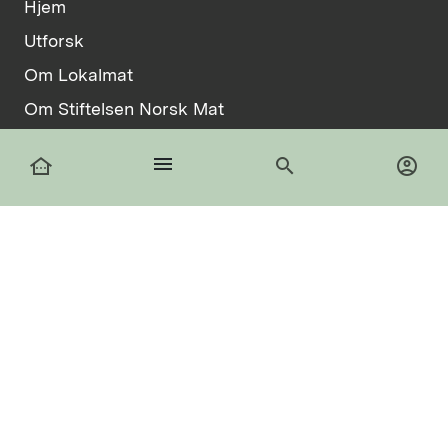
Hjem
Utforsk
Om Lokalmat
Om Stiftelsen Norsk Mat
Vilkår
menu
other_houses
search
account_circle
Informasjonskapsler
facebook
Logg inn
Registrer deg