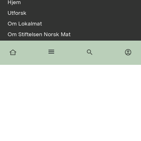
Hjem
Utforsk
Om Lokalmat
Om Stiftelsen Norsk Mat
Vilkår
menu
other_houses
search
account_circle
Informasjonskapsler
facebook
Logg inn
Registrer deg