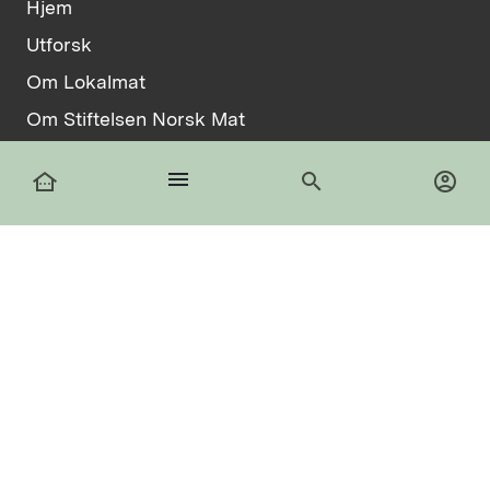
Hjem
Utforsk
Om Lokalmat
Om Stiftelsen Norsk Mat
Vilkår
menu
other_houses
search
account_circle
Informasjonskapsler
facebook
Logg inn
Registrer deg