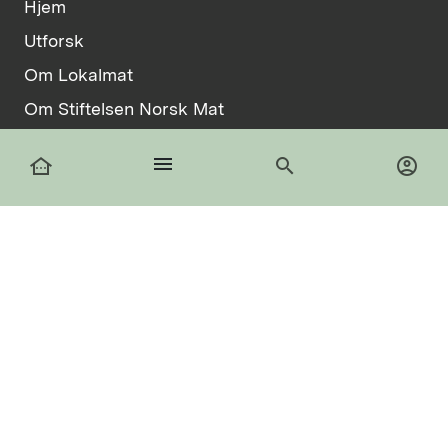
Hjem
Utforsk
Om Lokalmat
Om Stiftelsen Norsk Mat
Vilkår
menu
other_houses
search
account_circle
Informasjonskapsler
facebook
Logg inn
Registrer deg