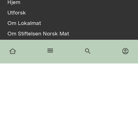
Hjem
Utforsk
Om Lokalmat
Om Stiftelsen Norsk Mat
Vilkår
menu
other_houses
search
account_circle
Informasjonskapsler
facebook
Logg inn
Registrer deg