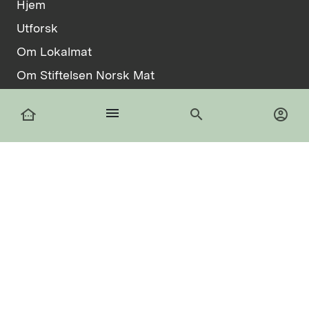
Hjem
Utforsk
Om Lokalmat
Om Stiftelsen Norsk Mat
Vilkår
menu
other_houses
search
account_circle
Informasjonskapsler
facebook
Logg inn
Registrer deg