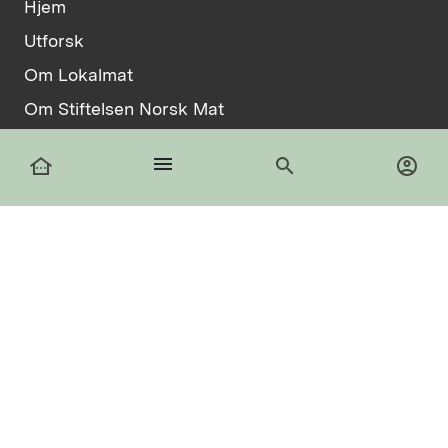
Hjem
Utforsk
Om Lokalmat
Om Stiftelsen Norsk Mat
Vilkår
menu
other_houses
search
account_circle
Informasjonskapsler
facebook
Logg inn
Registrer deg