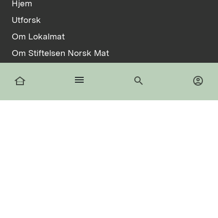
Hjem
Utforsk
Om Lokalmat
Om Stiftelsen Norsk Mat
Vilkår
menu
other_houses
search
account_circle
Informasjonskapsler
facebook
Logg inn
Registrer deg