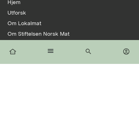
Hjem
Utforsk
Om Lokalmat
Om Stiftelsen Norsk Mat
Vilkår
menu
other_houses
search
account_circle
Informasjonskapsler
facebook
Logg inn
Registrer deg