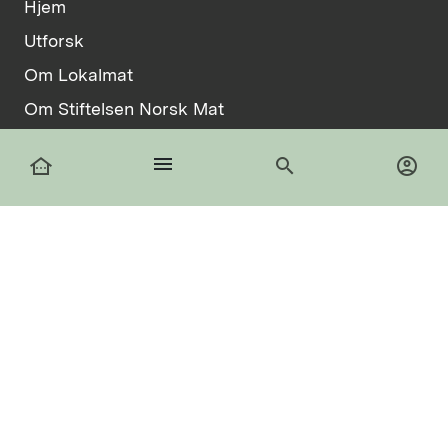
Hjem
Utforsk
Om Lokalmat
Om Stiftelsen Norsk Mat
Vilkår
menu
other_houses
search
account_circle
Informasjonskapsler
facebook
Logg inn
Registrer deg