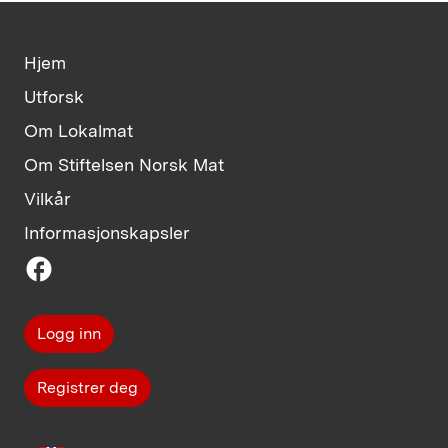
Hjem
Utforsk
Om Lokalmat
Om Stiftelsen Norsk Mat
Vilkår
Informasjonskapsler
facebook
Logg inn
Registrer deg