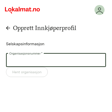
Opprett Innkjøperprofil
arrow_back
Selskapsinformasjon
Organisasjonsnummer *
Hent organisasjon