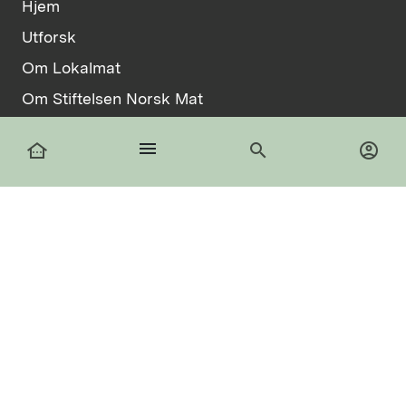
Hjem
Utforsk
Om Lokalmat
Om Stiftelsen Norsk Mat
Vilkår
menu
other_houses
search
account_circle
Informasjonskapsler
facebook
Logg inn
Registrer deg