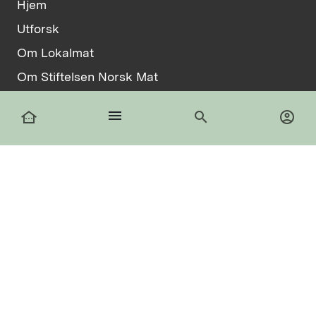
Hjem
Utforsk
Om Lokalmat
Om Stiftelsen Norsk Mat
Vilkår
menu
other_houses
search
account_circle
Informasjonskapsler
facebook
Logg inn
Registrer deg