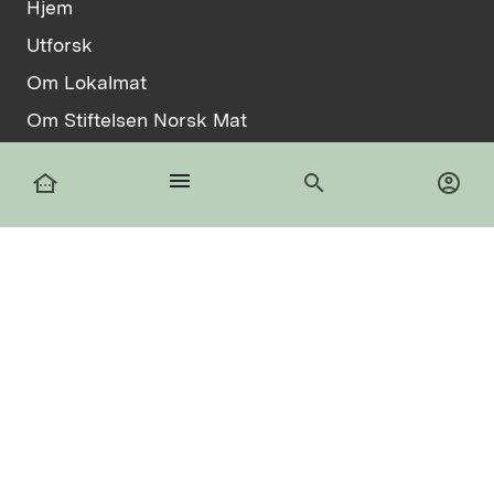
Hjem
Utforsk
Om Lokalmat
Om Stiftelsen Norsk Mat
Vilkår
menu
other_houses
search
account_circle
Informasjonskapsler
facebook
Logg inn
Registrer deg