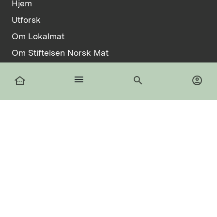
Hjem
Utforsk
Om Lokalmat
Om Stiftelsen Norsk Mat
Vilkår
menu
other_houses
search
account_circle
Informasjonskapsler
facebook
Logg inn
Registrer deg