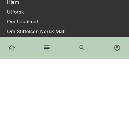
Hjem
Utforsk
Om Lokalmat
Om Stiftelsen Norsk Mat
Vilkår
menu
other_houses
search
account_circle
Informasjonskapsler
facebook
Logg inn
Registrer deg