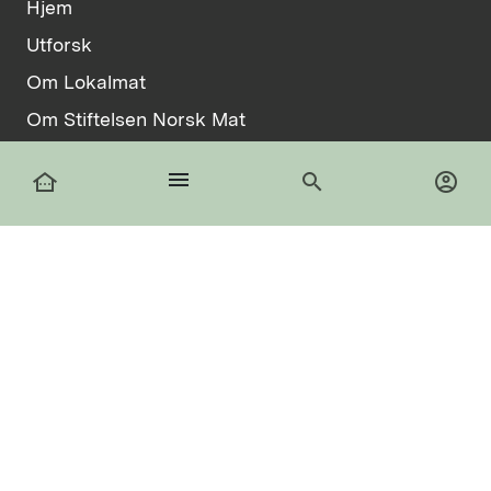
Hjem
Utforsk
Om Lokalmat
Om Stiftelsen Norsk Mat
Vilkår
menu
other_houses
search
account_circle
Informasjonskapsler
facebook
Logg inn
Registrer deg