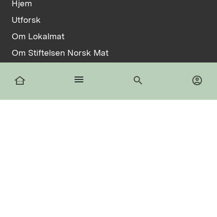
Hjem
Utforsk
Om Lokalmat
Om Stiftelsen Norsk Mat
Vilkår
menu
other_houses
search
account_circle
Informasjonskapsler
facebook
Logg inn
Registrer deg